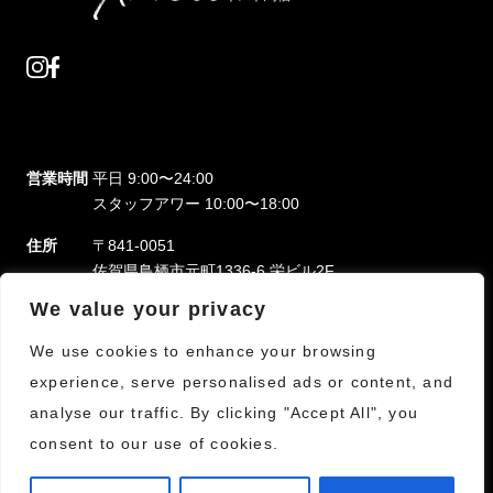
営業時間
平日 9:00〜24:00
スタッフアワー 10:00〜18:00
住所
〒841-0051
佐賀県鳥栖市元町1336-6 栄ビル2F
We value your privacy
支払方法
現金、クレジットカード、各種電子マネー
We use cookies to enhance your browsing
運営会社
寶結株式会社
experience, serve personalised ads or content, and
analyse our traffic. By clicking "Accept All", you
consent to our use of cookies.
© NesXt TOSU