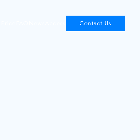
g
Price
FAQ
News
Access
Contact Us