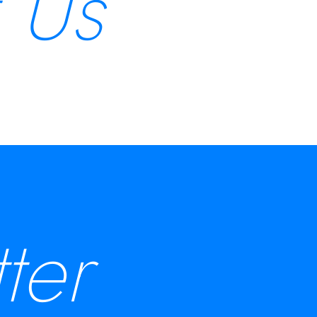
 Us
ter