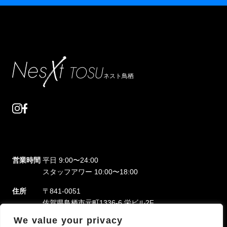
ネスト鳥栖
営業時間
平日 9:00〜24:00
スタッフアワー 10:00〜18:00
住所
〒841-0051
佐賀県鳥栖市元町1336-6 栄ビル2F
We value your privacy
支払方法
現金、クレジットカード、各種電子マネー